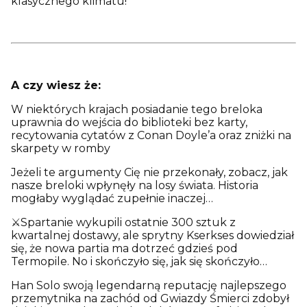
klasycznego klimatu!
A czy wiesz że:
W niektórych krajach posiadanie tego breloka
uprawnia do wejścia do biblioteki bez karty,
recytowania cytatów z Conan Doyle’a oraz zniżki na
skarpety w romby
Jeżeli te argumenty Cię nie przekonały, zobacz, jak
nasze breloki wpłynęły na losy świata. Historia
mogłaby wyglądać zupełnie inaczej…
⚔️Spartanie wykupili ostatnie 300 sztuk z
kwartalnej dostawy, ale sprytny Kserkses dowiedział
się, że nowa partia ma dotrzeć gdzieś pod
Termopile. No i skończyło się, jak się skończyło…
Han Solo swoją legendarną reputację najlepszego
przemytnika na zachód od Gwiazdy Śmierci zdobył