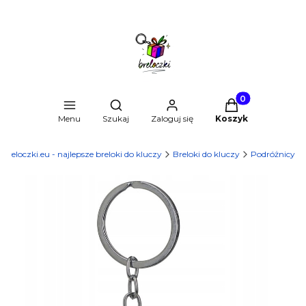
Produkty w kosz
Otwórz wyszukiwarkę
Menu
Szukaj
Zaloguj się
Koszyk
Breloczki.eu - najlepsze breloki do kluczy
Breloki do kluczy
Podróżnicy