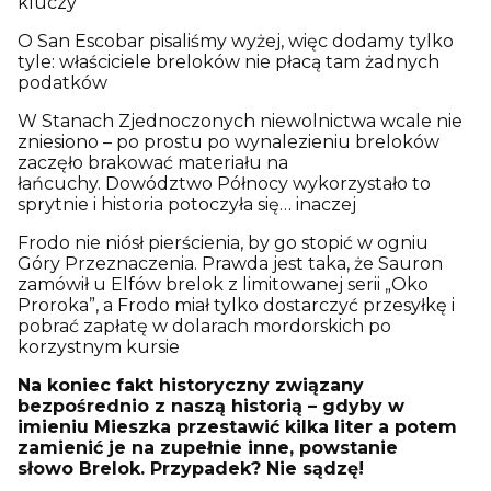
kluczy
O San Escobar pisaliśmy wyżej, więc dodamy tylko
tyle: właściciele breloków nie płacą tam żadnych
podatków
W Stanach Zjednoczonych niewolnictwa wcale nie
zniesiono – po prostu po wynalezieniu breloków
zaczęło brakować materiału na
łańcuchy. Dowództwo Północy wykorzystało to
sprytnie i historia potoczyła się… inaczej
Frodo nie niósł pierścienia, by go stopić w ogniu
Góry Przeznaczenia. Prawda jest taka, że Sauron
zamówił u Elfów brelok z limitowanej serii „Oko
Proroka”, a Frodo miał tylko dostarczyć przesyłkę i
pobrać zapłatę w dolarach mordorskich po
korzystnym kursie
Na koniec fakt historyczny związany
bezpośrednio z naszą historią – gdyby w
imieniu Mieszka przestawić kilka liter a potem
zamienić je na zupełnie inne, powstanie
słowo Brelok. Przypadek? Nie sądzę!