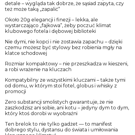
detale – wygląda tak dobrze, że sąsiad zapyta, czy
też może taką „zapalić”
Około 20g elegancji i finezji – lekka, ale
wystarczająco „fajkowa”, żeby poczuć klimat
klubowego fotela i dębowej biblioteki
Nie dymi, nie kopci i nie zostawia zapachu – dzięki
czemu możesz być stylowy bez robienia mgły na
klatce schodowej
Rozmiar kompaktowy – nie przeszkadza w kieszeni,
a robi wrażenie na kluczach
Kompatybilny ze wszystkimi kluczami – także tymi
od domu, w którym stoi fotel, globus i whisky z
promocji
Zero substancji smolistych gwarantuje, że nie
zaszkodzisz ani sobie, ani kotu – jedyny dym to dym,
który ktoś dorobi w wyobraźni
Ten brelok to nie tylko gadżet — to manifest
dobrego stylu, dystansu do świata i umiłowania