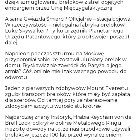
dzięki szmuglowaniu breloków z stref objętych
embargiem przez Unię Międzygalaktyczną
A sama Gwiazda Śmierci? Oficjalnie – stacja bojowa.
W rzeczywistości – nielegalna fabryka breloków!
Luke Skywalker? Tylko urzędnik Planetarnego
Urzędu Patentowego, który zrobił swoje i poszedł
dalej.
Napoleon podczas szturmu na Moskwę
przypomniał sobie, że zostawił ulubiony brelok w
domu. Błyskawicznie zawrócił do Paryża, a jego
armia? Cóż, oni nie mieli tak ważnego powodu do
odwrotu
Jeden z pierwszych zdobywców Mount Everestu
zgubił transport breloków, które miały być zapłatą
dla szerpów. Od tamtej pory zainteresowanie
zdobyciem szczytu wzrosło stukrotnie
Najbardziej znany historyk, Hrabia Keychain von de
Brell Lock, odkrył w dolinie Metalowego Ringu
niezbite dowody na to, że nasi przodkowie używali
breloków jeszcze 100 lat przed wynalezieniem