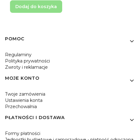
Dodaj do koszyka
Linki w stopce
POMOC
Regulaminy
Polityka prywatności
Zwroty i reklamacje
MOJE KONTO
Twoje zamówienia
Ustawienia konta
Przechowalnia
PŁATNOŚCI I DOSTAWA
Formy płatności
Jednostki budżetowe i samorządowe - płatność odroczona