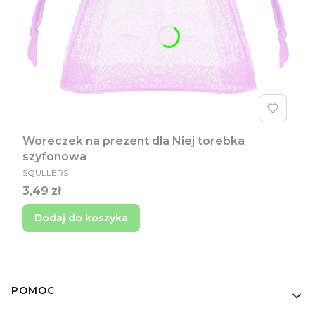
Woreczek na prezent dla Niej torebka
szyfonowa
PRODUCENT
SQULLERS
Cena
3,49 zł
Dodaj do koszyka
Linki w stopce
POMOC