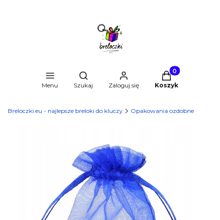
Produkty w kosz
Otwórz wyszukiwarkę
Menu
Szukaj
Zaloguj się
Koszyk
Breloczki.eu - najlepsze breloki do kluczy
Opakowania ozdobne