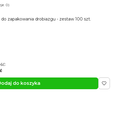
je: 0)
 do zapakowania drobiazgu - zestaw 100 szt.
ść:
ć
odaj do koszyka