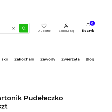
Produkty w kos
Wyczyść
Szukaj
Ulubione
Zaloguj się
Koszyk
jsko
Zakochani
Zawody
Zwierzęta
Blog
rtonik Pudełeczko
szt