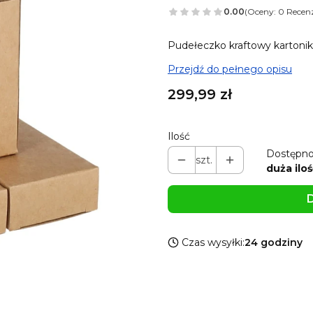
0.00
(Oceny: 0 Recenz
Pudełeczko kraftowy kartonik
Przejdź do pełnego opisu
Cena
299,99 zł
Ilość
Dostępno
szt.
duża iloś
D
Czas wysyłki:
24 godziny