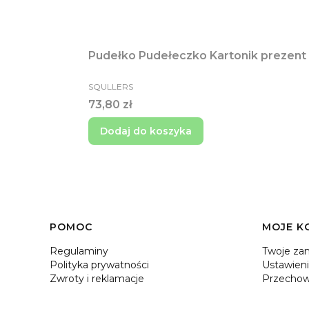
Pudełko Pudełeczko Kartonik prezent
PRODUCENT
SQULLERS
Cena
73,80 zł
Dodaj do koszyka
Linki w stopce
POMOC
MOJE K
Regulaminy
Twoje za
Polityka prywatności
Ustawieni
Zwroty i reklamacje
Przechow