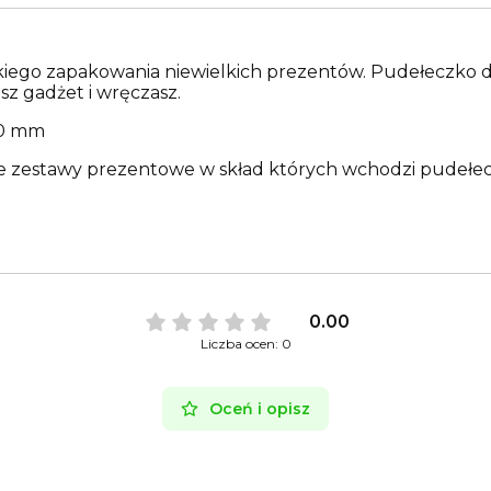
ego zapakowania niewielkich prezentów. Pudełeczko dos
sz gadżet i wręczasz.
20 mm
łe zestawy prezentowe w skład których wchodzi pudełe
0.00
Liczba ocen: 0
Oceń i opisz