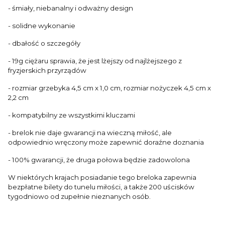
- śmiały, niebanalny i odważny design
- solidne wykonanie
- dbałość o szczegóły
- 19g ciężaru sprawia, że jest lżejszy od najlżejszego z
fryzjerskich przyrządów
- rozmiar grzebyka 4,5 cm x 1,0 cm, rozmiar nożyczek 4,5 cm x
2,2 cm
- kompatybilny ze wszystkimi kluczami
- brelok nie daje gwarancji na wieczną miłość, ale
odpowiednio wręczony może zapewnić doraźne doznania
- 100% gwarancji, że druga połowa będzie zadowolona
W niektórych krajach posiadanie tego breloka zapewnia
bezpłatne bilety do tunelu miłości, a także 200 uścisków
tygodniowo od zupełnie nieznanych osób.