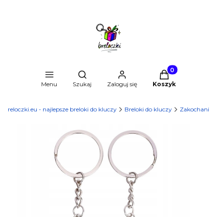
Produkty w kosz
Otwórz wyszukiwarkę
Menu
Szukaj
Zaloguj się
Koszyk
Breloczki.eu - najlepsze breloki do kluczy
Breloki do kluczy
Zakochani