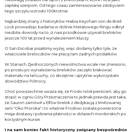
zapłatę szerpom. Od tego czasu zainteresowanie zdobyciem
tego szczytu wzrosło 100krotnie.
Najbardziej znany z historyków Hrabia Keychain von de Brell
Lock prowadząc badania w dolinie Metalowego Ringu odkrył
niezbite dowody na to, iż nasi przodkowie używali breloków
jeszcze 100 lat przed wynalezieniem kluczy.
O San Escobar pisaliśmy wyżej, więc dodamy tylko tyle, że
właściciele breloczków nie płacą tam żadnych podatków.
W Stanach Zjednoczonych niewolnictwa wcale nie zniesiono,
po prostu po wynalezieniu breloków zaczęło brakować
materiału na łańcuchy, co skrzętnie i sprytnie wykorzystało
dowództwo Północy.
Choć powszechnie uważa się, że Frodo niósł pierścień, aby go
stopić w ogniu Góry Przeznaczenia to jednak prawda jest taka,
że Sauron zamówił u Elfów brelok z dedykacją z limitowanej
serii "Oko Proroka" i to właśnie Frodowi została powierzona
misja dostawy i pobrania płatności w dolarach mordorskich po
korzystnym kursie.
I na sam koniec fakt historyczny związany bezpośrednio