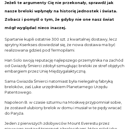
Jeżeli te argumenty Cię nie przekonały, sprawdź jak
nasze breloki wpłynęły na historię jednostek i świata.
Zobacz i pomyśl o tym, że gdyby nie one nasz świat
mógł wyglądać nieco inaczej.
Spartanie kupili ostatnie 300 szt. z kwartalnej dostawy, lecz
sprytny Kserkses dowiedział się, że nowa dostawa ma być
realizowana gdzieś pod Termopilami.
Han Solo swoją reputację najlepszego przemytnika na zachód
od Gwiazdy Śmierci zdobył szmuglując breloki ze stref objętych
embargiem przez Unię Międzygalaktyczną.
Sama Gwiazda Śmierci natomiast była nielegalną fabryką
breloków, zaś Luke urzędnikiem Planetarnego Urzędu
Patentowego.
Napoleon B. w czasie szturmu na Moskwę przypomniał sobie,
że zostawił ulubiony brelok w domu i musiał w te pędy wracać
do Paryża.
Jeden z pierwszych zdobywców Mount Everestu przez
nieuwagę zostawił transport z breloczkami, które niósł jako