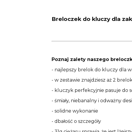
Breloczek do kluczy dla za
Poznaj zalety naszego breloczk
- najlepszy brelok do kluczy dla w
- w zestawie znajdziesz aż 2 brelok
- kluczyk perfekcyjnie pasuje do
- śmiały, niebanalny i odważny des
- solidne wykonanie
- dbałość o szczegóły
- 31g ciężaru sprawia, że jest lżej