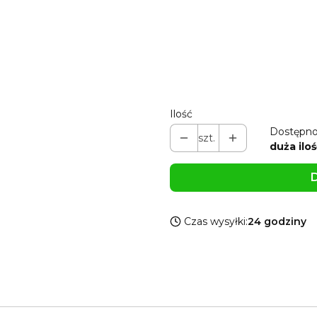
Możesz dodać 2 woreczki
Opc
Możesz dodać pudełko 7*4*2
Pokaż wszystkie kolory
Ilość
Dostępno
szt.
duża iloś
D
Czas wysyłki:
24 godziny