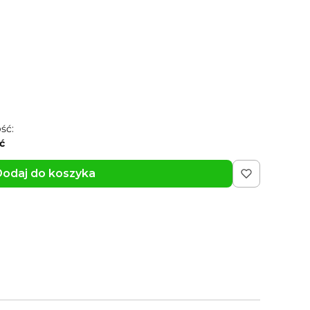
jonalne
 cm lub pudełko premium 7*5*3 cm
Opcjonalne
ść:
ć
odaj do koszyka