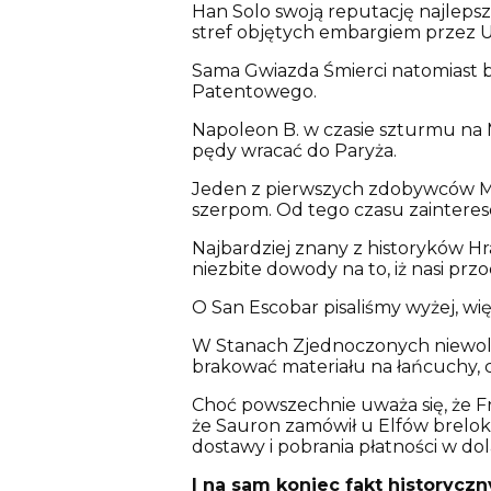
Han Solo swoją reputację najleps
stref objętych embargiem przez 
Sama Gwiazda Śmierci natomiast 
Patentowego.
Napoleon B. w czasie szturmu na 
pędy wracać do Paryża.
Jeden z pierwszych zdobywców Mou
szerpom. Od tego czasu zainteres
Najbardziej znany z historyków H
niezbite dowody na to, iż nasi pr
O San Escobar pisaliśmy wyżej, wi
W Stanach Zjednoczonych niewolni
brakować materiału na łańcuchy, c
Choć powszechnie uważa się, że Fr
że Sauron zamówił u Elfów brelok z
dostawy i pobrania płatności w do
I na sam koniec fakt historycz