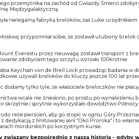
zego przemytnika na zachód od Gwiazdy Śmierci zdobył 
Unię Międzygalaktyczną.
była nielegalną fabryką breloków, zaś Luke urzędnikie
Moskwę przypomniał sobie, że zostawił ulubiony brelok 
nt Everestu przez nieuwagę zostawił transport z breloc
owanie zdobyciem tego szczytu wzrosło 100krotnie.
rabia Keychain von de Brell Lock prowadząc badania w d
zodkowie używali breloków do kluczy jeszcze 100 lat prz
ęc dodamy tylko tyle, że właściciele breloczków nie pła
ctwa wcale nie zniesiono, po prostu po wynalezieniu b
o skrzętnie i sprytnie wykorzystało dowództwo Północy.
odo niósł pierścień, aby go stopić w ogniu Góry Przeznac
 dedykacją z limitowanej serii "Oko Proroka" i to właśn
larach mordorskich po korzystnym kursie.
ny związany bezpośrednio z naszą historią - gdyby 