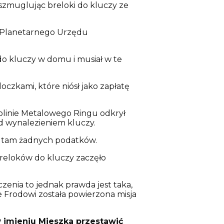
szmuglując breloki do kluczy ze
m Planetarnego Urzędu
do kluczy w domu i musiał w te
zkami, które niósł jako zapłatę
olinie Metalowego Ringu odkrył
ed wynalezieniem kluczy.
cą tam żadnych podatków.
reloków do kluczy zaczęło
zenia to jednak prawda jest taka,
ie Frodowi została powierzona misja
w imieniu Mieszka przestawić