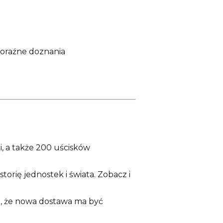
doraźne doznania
i, a także 200 uścisków
torię jednostek i świata. Zobacz i
się, że nowa dostawa ma być