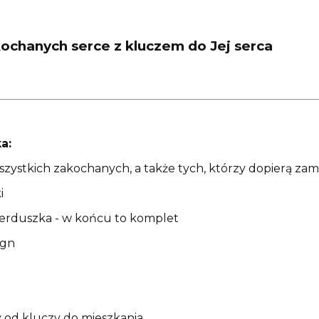
kochanych serce z kluczem do Jej serca
a:
szystkich zakochanych, a także tych, którzy dopierą zam
i
 serduszka - w końcu to komplet
ign
szy od kluczy do mieszkania