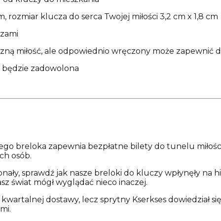
m, rozmiar klucza do serca Twojej miłości 3,2 cm x 1,8 cm
czami
ieczną miłość, ale odpowiednio wręczony może zapewnić 
a będzie zadowolona
ego breloka zapewnia bezpłatne bilety do tunelu miłośc
ch osób.
nały, sprawdź jak nasze breloki do kluczy wpłynęły na his
sz świat mógł wyglądać nieco inaczej.
 z kwartalnej dostawy, lecz sprytny Kserkses dowiedział 
mi.