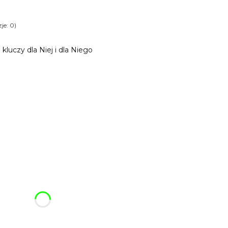
je: 0)
luczy dla Niej i dla Niego
ój breloczek:
różnić się ceną
,99 zł)
Opcjonalne
(+5,98 zł)
Opcjonalne