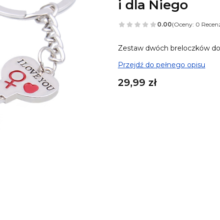
i dla Niego
0.00
(Oceny: 0 Recenz
Zestaw dwóch breloczków do k
Przejdź do pełnego opisu
Cena
29,99 zł
A tu możesz ulepszyć sw
Poszczególne warianty mogą 
Możesz dodać 2 grawerki
(+25
Możesz dodać 2 karabińczyki