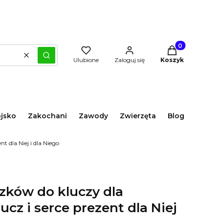
Produkty w kos
Wyczyść
Szukaj
Ulubione
Zaloguj się
Koszyk
jsko
Zakochani
Zawody
Zwierzęta
Blog
 dla Niej i dla Niego
zków do kluczy dla
cz i serce prezent dla Niej