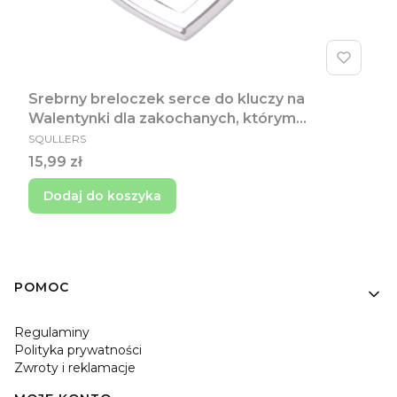
Srebrny breloczek serce do kluczy na
Walentynki dla zakochanych, którym
PRODUCENT
serduszko bije w rytmie czacza
SQULLERS
Cena
15,99 zł
Dodaj do koszyka
Linki w stopce
POMOC
Regulaminy
Polityka prywatności
Zwroty i reklamacje