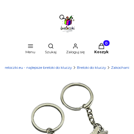
Produkty w kosz
Otwórz wyszukiwarkę
Menu
Szukaj
Zaloguj się
Koszyk
Breloczki.eu - najlepsze breloki do kluczy
Breloki do kluczy
Zakochani