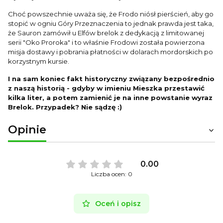
Choć powszechnie uważa się, że Frodo niósł pierścień, aby go
stopić w ogniu Góry Przeznaczenia to jednak prawda jest taka,
że Sauron zamówił u Elfów brelok z dedykacją z limitowanej
serii "Oko Proroka" i to właśnie Frodowi została powierzona
misja dostawy i pobrania płatności w dolarach mordorskich po
korzystnym kursie.
I na sam koniec fakt historyczny związany bezpośrednio
z naszą historią - gdyby w imieniu Mieszka przestawić
kilka liter, a potem zamienić je na inne powstanie wyraz
Brelok. Przypadek? Nie sądzę :)
Opinie
0.00
Liczba ocen: 0
Oceń i opisz