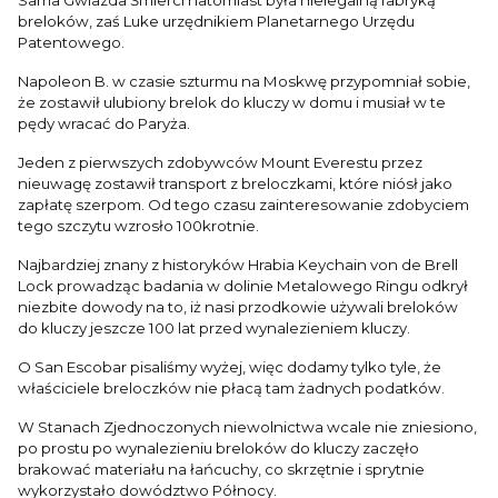
breloków, zaś Luke urzędnikiem Planetarnego Urzędu
Patentowego.
Napoleon B. w czasie szturmu na Moskwę przypomniał sobie,
że zostawił ulubiony brelok do kluczy w domu i musiał w te
pędy wracać do Paryża.
Jeden z pierwszych zdobywców Mount Everestu przez
nieuwagę zostawił transport z breloczkami, które niósł jako
zapłatę szerpom. Od tego czasu zainteresowanie zdobyciem
tego szczytu wzrosło 100krotnie.
Najbardziej znany z historyków Hrabia Keychain von de Brell
Lock prowadząc badania w dolinie Metalowego Ringu odkrył
niezbite dowody na to, iż nasi przodkowie używali breloków
do kluczy jeszcze 100 lat przed wynalezieniem kluczy.
O San Escobar pisaliśmy wyżej, więc dodamy tylko tyle, że
właściciele breloczków nie płacą tam żadnych podatków.
W Stanach Zjednoczonych niewolnictwa wcale nie zniesiono,
po prostu po wynalezieniu breloków do kluczy zaczęło
brakować materiału na łańcuchy, co skrzętnie i sprytnie
wykorzystało dowództwo Północy.