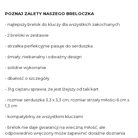
POZNAJ ZALETY NASZEGO BRELOCZKA
- najlepszy brelok do kluczy dla wszystkich zakochanych
- 2 breloki w zestawie
- strzałka perfekcyjnie pasuje do serduszka
- śmiały, niebanalny i odważny design
- solidne wykonanie
- dbałość o szczegóły
- 31g ciężaru sprawia, że jest lżejszy od talii kart
- rozmiar serduszka 3,3 x 3,3 cm, rozmiar strzały miłości 6 cm x
1,3 cm
- kompatybilny ze wszystkimi kluczami
- brelok nie daje gwarancji na wieczną miłość, ale
odpowiednio wręczony może zapewnić doraźne doznania