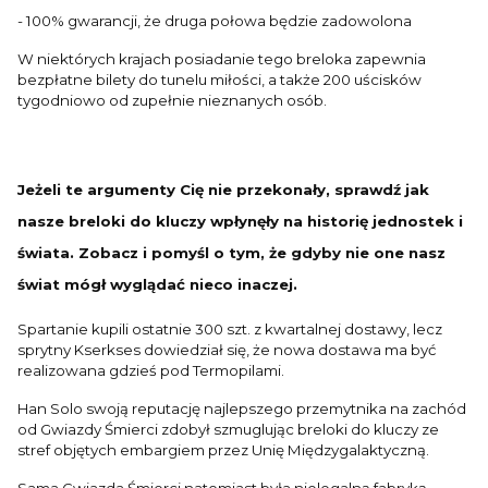
- 100% gwarancji, że druga połowa będzie zadowolona
W niektórych krajach posiadanie tego breloka zapewnia
bezpłatne bilety do tunelu miłości, a także 200 uścisków
tygodniowo od zupełnie nieznanych osób.
Jeżeli te argumenty Cię nie przekonały, sprawdź jak
nasze breloki do kluczy wpłynęły na historię jednostek i
świata. Zobacz i pomyśl o tym, że gdyby nie one nasz
świat mógł wyglądać nieco inaczej.
Spartanie kupili ostatnie 300 szt. z kwartalnej dostawy, lecz
sprytny Kserkses dowiedział się, że nowa dostawa ma być
realizowana gdzieś pod Termopilami.
Han Solo swoją reputację najlepszego przemytnika na zachód
od Gwiazdy Śmierci zdobył szmuglując breloki do kluczy ze
stref objętych embargiem przez Unię Międzygalaktyczną.
Sama Gwiazda Śmierci natomiast była nielegalną fabryką