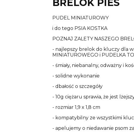
BRELOK PIES
PUDEL MINIATUROWY
i do tego PSIA KOSTKA
POZNAJ ZALETY NASZEGO BRE
- najlepszy brelok do kluczy dla ws
MINIATUROWEGO i PUDELKA T
- śmiały, niebanalny, odważny i koś
- solidne wykonanie
- dbałość o szczegóły
- 10g ciężaru sprawia, że jest lżej
- rozmiar 1,9 x 1,8 cm
- kompatybilny ze wszystkimi klu
- apelujemy o niedawanie psom za