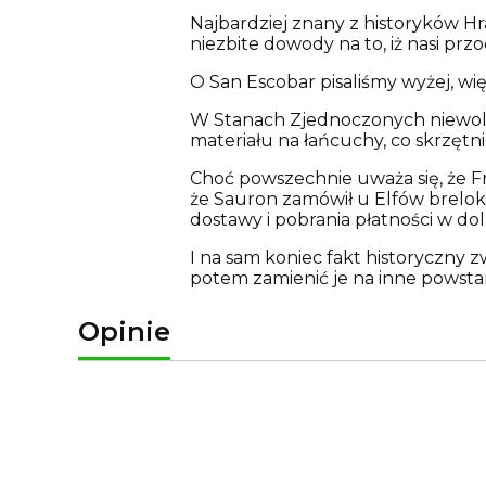
Najbardziej znany z historyków H
niezbite dowody na to, iż nasi pr
O San Escobar pisaliśmy wyżej, wi
W Stanach Zjednoczonych niewoln
materiału na łańcuchy, co skrzętn
Choć powszechnie uważa się, że Fr
że Sauron zamówił u Elfów brelok z
dostawy i pobrania płatności w do
I na sam koniec fakt historyczny z
potem zamienić je na inne powstan
Opinie