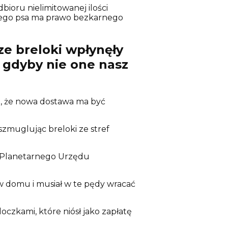
ioru nielimitowanej ilości
ednego psa ma prawo bezkarnego
ze breloki wpłynęły
e gdyby nie one nasz
się, że nowa dostawa ma być
zmuglując breloki ze stref
m Planetarnego Urzędu
w domu i musiał w te pędy wracać
zkami, które niósł jako zapłatę