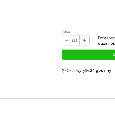
Pokaż wszystkie kolory
Możesz dodać własną grawe
Ilość
Dostępno
szt.
duża iloś
D
Czas wysyłki:
24 godziny