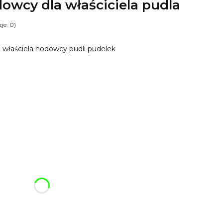
dowcy dla właściciela pudla
je: 0)
a właściela hodowcy pudli pudelek
ój breloczek:
różnić się ceną
fonowy
Opcjonalne
4*2 cm lub pudełko premium 7*5*3 cm
Opcjonalne
cjonalne