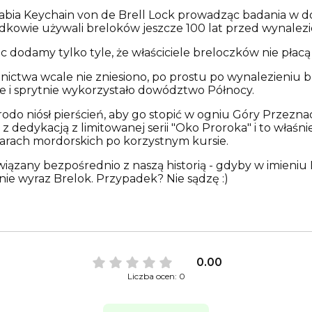
rabia Keychain von de Brell Lock prowadząc badania w d
zodkowie używali breloków jeszcze 100 lat przed wynalez
ęc dodamy tylko tyle, że właściciele breloczków nie pła
ictwa wcale nie zniesiono, po prostu po wynalezieniu 
ie i sprytnie wykorzystało dowództwo Północy.
odo niósł pierścień, aby go stopić w ogniu Góry Przeznac
 dedykacją z limitowanej serii "Oko Proroka" i to właśn
larach mordorskich po korzystnym kursie.
wiązany bezpośrednio z naszą historią - gdyby w imieniu Mi
ie wyraz Brelok. Przypadek? Nie sądzę :)
0.00
Liczba ocen: 0