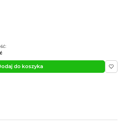
rkę
(+15,99 zł)
Opcjonalne
ść:
ć
odaj do koszyka