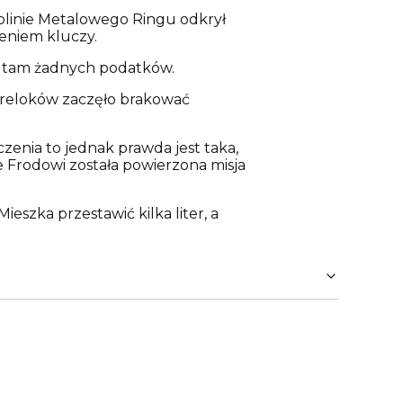
olinie Metalowego Ringu odkrył
ieniem kluczy.
cą tam żadnych podatków.
breloków zaczęło brakować
zenia to jednak prawda jest taka,
ie Frodowi została powierzona misja
eszka przestawić kilka liter, a