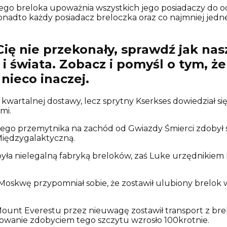
ego breloka upoważnia wszystkich jego posiadaczy do odb
) Ponadto każdy posiadacz breloczka oraz co najmniej j
ię nie przekonały, sprawdź jak nas
 i świata. Zobacz i pomyśl o tym, ż
nieco inaczej.
 z kwartalnej dostawy, lecz sprytny Kserkses dowiedział 
mi.
zego przemytnika na zachód od Gwiazdy Śmierci zdobył s
iędzygalaktyczną.
była nielegalną fabryką breloków, zaś Luke urzędnikie
Moskwę przypomniał sobie, że zostawił ulubiony brelok 
nt Everestu przez nieuwagę zostawił transport z breloc
owanie zdobyciem tego szczytu wzrosło 100krotnie.