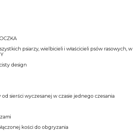
LOCZKA
zystkich psiarzy, wielbicieli i właścicieli psów rasowych
OY
cisty design
szy od sierści wyczesanej w czasie jednego czesania
czami
łączonej kości do obgryzania