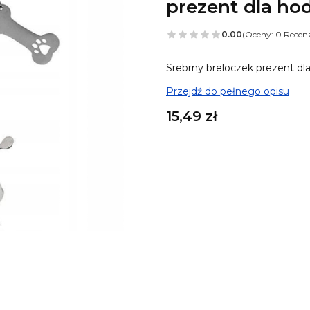
prezent dla ho
0.00
(Oceny: 0 Recenz
Srebrny breloczek prezent dl
Przejdź do pełnego opisu
Cena
15,49 zł
A tu możesz ulepszyć sw
Poszczególne warianty mogą 
Możesz dodać woreczek szy
Pokaż wszystkie kolory
Możesz dodać pudełeczko 7*
Pokaż wszystkie kolory
Możesz dodać karabińczyk
Op