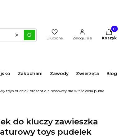
Produkty w kos
Wyczyść
Szukaj
Ulubione
Zaloguj się
Koszyk
jsko
Zakochani
Zawody
Zwierzęta
Blog
wy toys pudelek prezent dla hodowcy dla właściciela pudla
zek do kluczy zawieszka
iaturowy toys pudelek