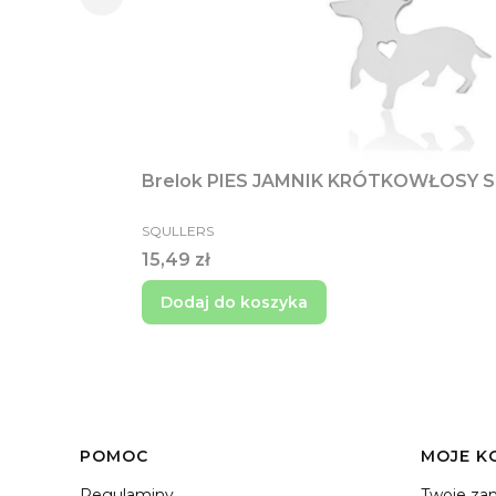
Brelok PIES JAMNIK KRÓTKOWŁOSY
PRODUCENT
SQULLERS
Cena
15,49 zł
Dodaj do koszyka
Linki w stopce
POMOC
MOJE K
Regulaminy
Twoje za