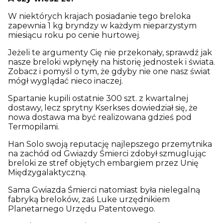
W niektórych krajach posiadanie tego breloka
zapewnia 1 kg bryndzy w każdym nieparzystym
miesiącu roku po cenie hurtowej.
Jeżeli te argumenty Cię nie przekonały, sprawdź jak
nasze breloki wpłynęły na historię jednostek i świata.
Zobacz i pomyśl o tym, że gdyby nie one nasz świat
mógł wyglądać nieco inaczej.
Spartanie kupili ostatnie 300 szt. z kwartalnej
dostawy, lecz sprytny Kserkses dowiedział się, że
nowa dostawa ma być realizowana gdzieś pod
Termopilami.
Han Solo swoją reputację najlepszego przemytnika
na zachód od Gwiazdy Śmierci zdobył szmuglując
breloki ze stref objętych embargiem przez Unię
Międzygalaktyczną.
Sama Gwiazda Śmierci natomiast była nielegalną
fabryką breloków, zaś Luke urzędnikiem
Planetarnego Urzędu Patentowego.