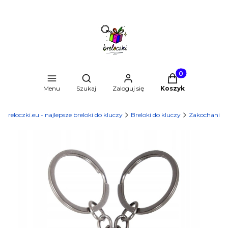
Produkty w kosz
Otwórz wyszukiwarkę
Menu
Szukaj
Zaloguj się
Koszyk
Breloczki.eu - najlepsze breloki do kluczy
Breloki do kluczy
Zakochani