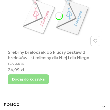
Srebrny breloczek do kluczy zestaw 2
breloków list miłosny dla Niej i dla Niego
PRODUCENT
SQULLERS
Cena
24,99 zł
Dodaj do koszyka
Linki w stopce
POMOC