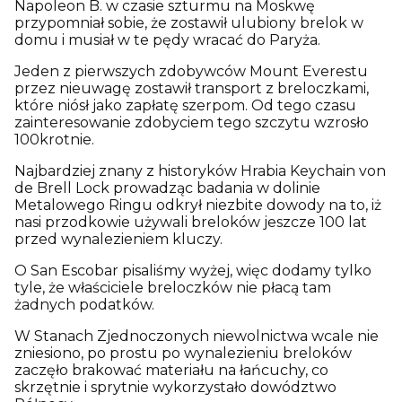
Napoleon B. w czasie szturmu na Moskwę
przypomniał sobie, że zostawił ulubiony brelok w
domu i musiał w te pędy wracać do Paryża.
Jeden z pierwszych zdobywców Mount Everestu
przez nieuwagę zostawił transport z breloczkami,
które niósł jako zapłatę szerpom. Od tego czasu
zainteresowanie zdobyciem tego szczytu wzrosło
100krotnie.
Najbardziej znany z historyków Hrabia Keychain von
de Brell Lock prowadząc badania w dolinie
Metalowego Ringu odkrył niezbite dowody na to, iż
nasi przodkowie używali breloków jeszcze 100 lat
przed wynalezieniem kluczy.
O San Escobar pisaliśmy wyżej, więc dodamy tylko
tyle, że właściciele breloczków nie płacą tam
żadnych podatków.
W Stanach Zjednoczonych niewolnictwa wcale nie
zniesiono, po prostu po wynalezieniu breloków
zaczęło brakować materiału na łańcuchy, co
skrzętnie i sprytnie wykorzystało dowództwo