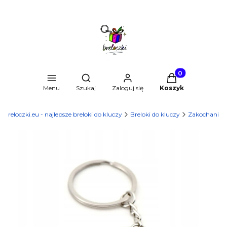
Produkty w kosz
Otwórz wyszukiwarkę
Menu
Szukaj
Zaloguj się
Koszyk
Breloczki.eu - najlepsze breloki do kluczy
Breloki do kluczy
Zakochani