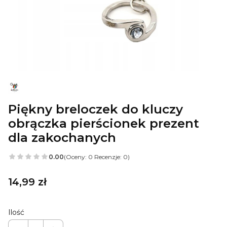
Piękny breloczek do kluczy
obrączka pierścionek prezent
dla zakochanych
0.00
(Oceny: 0 Recenzje: 0)
Cena
14,99 zł
Ilość