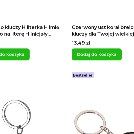
o kluczy H literka H imię
Czerwony ust koral brel
 na literę H Inicjały
kluczy dla Twojej wielkiej
 dla Hanny dla Huberta
najlepszy prezent na Wal
Cena
13,49 zł
ny
Usta Buziaki
do koszyka
Dodaj do koszyka
Bestseller