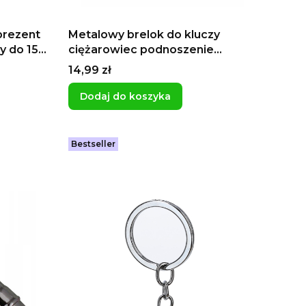
prezent
Metalowy brelok do kluczy
y do 15
ciężarowiec podnoszenie
ów do
ciężarów siłownia sztanga
Cena
14,99 zł
Dodaj do koszyka
Bestseller