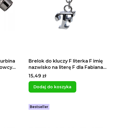
turbina
Brelok do kluczy F literka F imię
rowcy
nazwisko na literę F dla Fabiana
hłopaka
dla Filipa
Cena
15,49 zł
Dodaj do koszyka
Bestseller