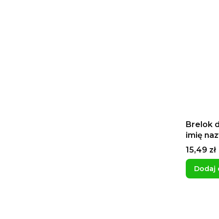
Brelok d
imię naz
Alfabet 
Cena
15,49 zł
Dodaj 