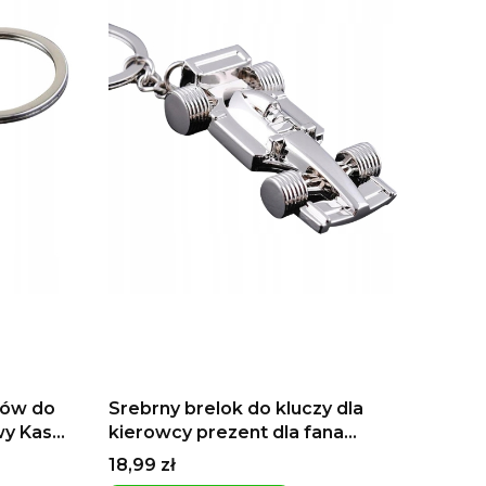
ków do
Srebrny brelok do kluczy dla
wy Kask
kierowcy prezent dla fana
formuły 1 wyścigów prezent dla
Cena
18,99 zł
chłopca dla chłopaków z klasy