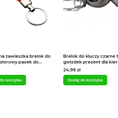
a zawieszka brelok do
Brelok do kluczy czarne 
kolorowy pasek do
gwizdek prezent dla kie
ów czerwony
pomysł na prezent dla c
Cena
24,99 zł
do koszyka
Dodaj do koszyka