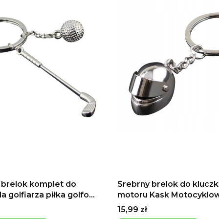
 brelok komplet do
Srebrny brelok do klucz
la golfiarza piłka golfowa
motoru Kask Motocyklo
owy
na motor Hełm
Cena
15,99 zł