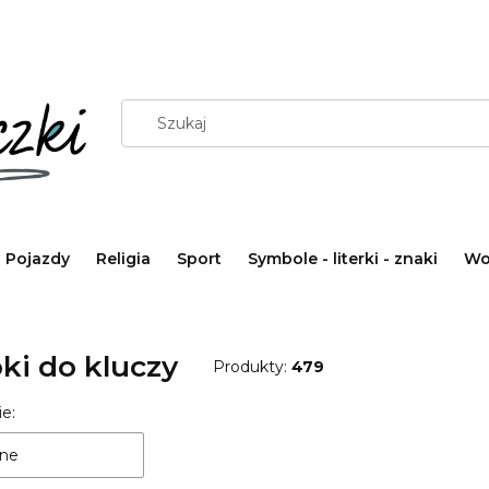
Pojazdy
Religia
Sport
Symbole - literki - znaki
Wo
ki do kluczy
Produkty:
479
 produktów
e:
ne