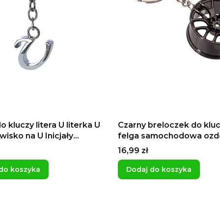
o kluczy litera U literka U
Czarny breloczek do kluc
wisko na U Inicjały
felga samochodowa oz
dla Uli
tuning dla fanów motoryz
Cena
16,99 zł
samochodów
do koszyka
Dodaj do koszyka