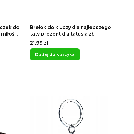
oczek do
Brelok do kluczy dla najlepszego
 miłości
taty prezent dla tatusia zł
entynki
najlepszy na Dzień Ojca
Cena
21,99 zł
breloczek dla majsterkowicza
Dodaj do koszyka