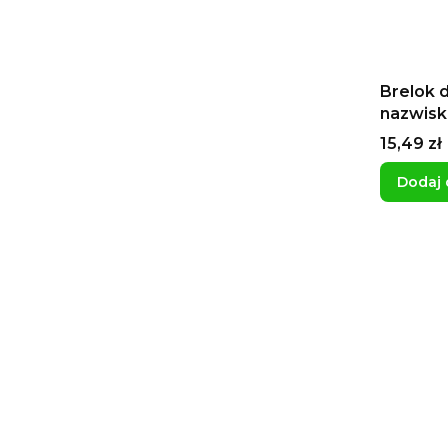
Brelok d
nazwisko
Alfabet
Cena
15,49 zł
dla Hali
Dodaj 