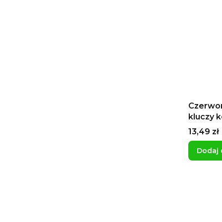
Czerwon
kluczy 
kluczyk
Cena
13,49 zł
Dodaj 