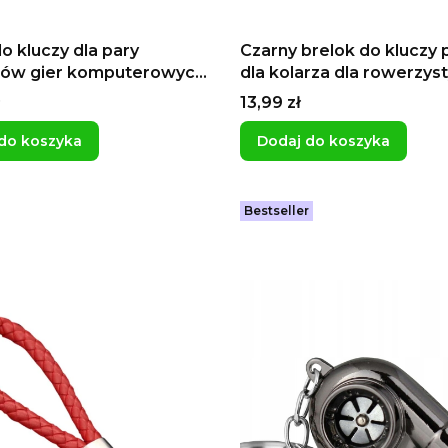
o kluczy dla pary
Czarny brelok do kluczy 
ków gier komputerowych
dla kolarza dla rowerzyst
player gry konsola PS5
zł zawieszka do kluczyk
Cena
13,99 zł
x PC Switch
samochodu
do koszyka
Dodaj do koszyka
Bestseller