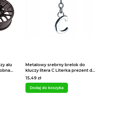
zy alu
Metalowy srebrny brelok do
dobna
kluczy litera C Literka prezent dla
acji
Celiny dla Czarka
Cena
15,49 zł
Dodaj do koszyka