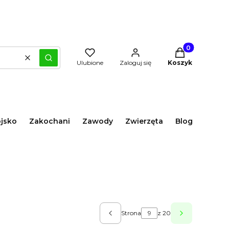
Produkty w kos
Wyczyść
Szukaj
Ulubione
Zaloguj się
Koszyk
jsko
Zakochani
Zawody
Zwierzęta
Blog
Strona
z 20
Poprzednie produkty
Następne pr